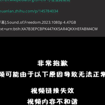
zhuanlan.zhihu.com/p/145784034
Sound.of.Freedom.2023.1080p 4.47GB
t=urn:btih:XA7B3EPCBPK447KK5AR4QKXHEFABM4CW