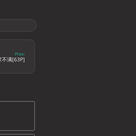
Prev:
满[63P]