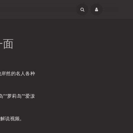
一面
貌岸然的名人各种
“萝莉岛”“爱泼
影解说视频。