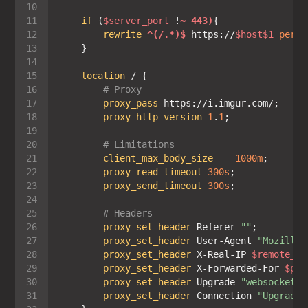
if
 (
$server_port
 !
~ 443)
rewrite
 ^(/.*)$
 https://
$host
$1
perma
location
# Proxy
proxy_pass
proxy_http_version
1
.
1
# Limitations
client_max_body_size
1000m
proxy_read_timeout
300s
proxy_send_timeout
300s
# Headers
proxy_set_header
 Referer 
""
proxy_set_header
 User-Agent 
"Mozilla/
proxy_set_header
 X-Real-IP 
$remote_ad
proxy_set_header
 X-Forwarded-For 
$pro
proxy_set_header
 Upgrade 
"websocket"
proxy_set_header
 Connection 
"Upgrade"