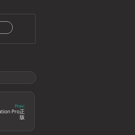
Prev:
ion Pro正
版